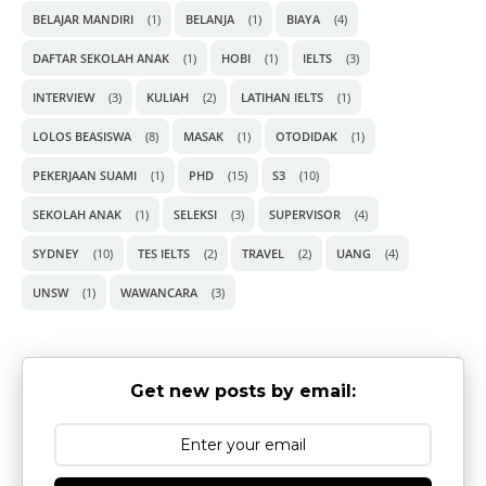
BELAJAR MANDIRI
(1)
BELANJA
(1)
BIAYA
(4)
DAFTAR SEKOLAH ANAK
(1)
HOBI
(1)
IELTS
(3)
INTERVIEW
(3)
KULIAH
(2)
LATIHAN IELTS
(1)
LOLOS BEASISWA
(8)
MASAK
(1)
OTODIDAK
(1)
PEKERJAAN SUAMI
(1)
PHD
(15)
S3
(10)
SEKOLAH ANAK
(1)
SELEKSI
(3)
SUPERVISOR
(4)
SYDNEY
(10)
TES IELTS
(2)
TRAVEL
(2)
UANG
(4)
UNSW
(1)
WAWANCARA
(3)
Get new posts by email: